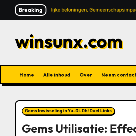
Skip
Breaking
sen, Opmerkelijke beloningen, Gemeenschapsimpact
Ge
to
content
winsunx.com
Home
Alle inhoud
Over
Neem contact
Gems Inwisseling in Yu-Gi-Oh! Duel Links
Gems Utilisatie: Effe