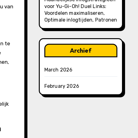
voor Yu-Gi-Oh! Duel Links:
au van
Voordelen maximaliseren,
Optimale inlogtijden, Patronen
en te
Archief
e
nen,
March 2026
February 2026
lijk
n