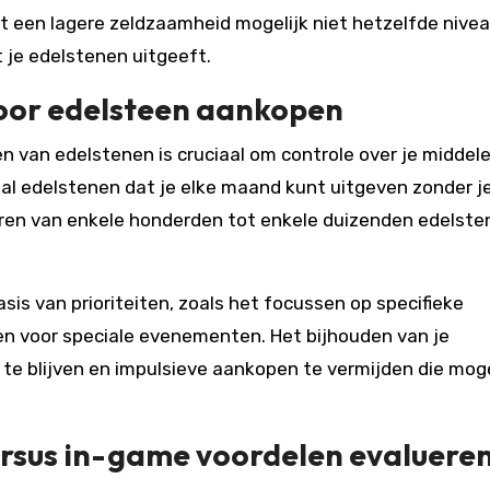
t een lagere zeldzaamheid mogelijk niet hetzelfde nive
 je edelstenen uitgeeft.
oor edelsteen aankopen
 van edelstenen is cruciaal om controle over je middel
l edelstenen dat je elke maand kunt uitgeven zonder j
iëren van enkele honderden tot enkele duizenden edelste
is van prioriteiten, zoals het focussen op specifieke
en voor speciale evenementen. Het bijhouden van je
te blijven en impulsieve aankopen te vermijden die moge
ersus in-game voordelen evaluere