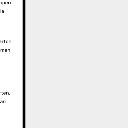
kopen
le
arten
ermen
rten,
van
n