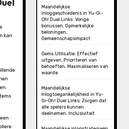
Duel
Maandelijkse
inloggeschiedenis in Yu-Gi-
Oh! Duel Links: Vorige
bonussen, Opmerkelijke
de
beloningen,
en kan
Gemeenschapsimpact
Gems Utilisatie: Effectief
uitgeven, Prioriteren van
behoeften, Maximaliseren van
illende
waarde
nnen
en.
Maandelijkse
Inlogtoegankelijkheid in Yu-
items
Gi-Oh! Duel Links: Zorgen dat
alle spelers kunnen
deelnemen, Inclusiviteit
 een
llere
Maandelijkse inlogstrategieën