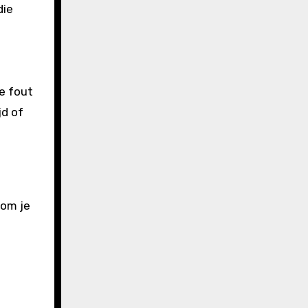
die
e fout
jd of
 om je