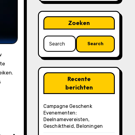
Zoeken
Search
for:
 te
eiken.
Recente
s
berichten
Campagne Geschenk
Evenementen:
Deelnamevereisten,
Geschiktheid, Beloningen