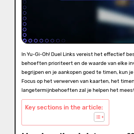
In Yu-Gi-Oh! Duel Links vereist het effectief besteden van edelstenen een strategische aanpak die jouw
behoeften prioriteert en de waarde van elke in
begrijpen en je aankopen goed te timen, kun je 
Focus op het verwerven van kaarten, het time
langetermijnbehoeften zal je helpen het meeste
Key sections in the article: