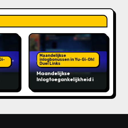
Maandelijkse
Gi-
inlogbonussen in Yu-Gi-Oh!
Duel Links
Maandelijkse
Inlogtoegankelijkheid in
Yu-Gi-Oh! Duel Links:
Zorgen dat alle spelers
kunnen deelnemen,
Inclusiviteit