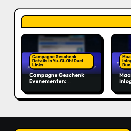
Campagne Geschenk
Maa
Details in Yu-Gi-Oh! Duel
inlo
Links
Duel
Campagne Geschenk
Maan
Evenementen:
inlo
Deelnamevereisten,
Gi-O
Geschiktheid,
bonu
Beloningen
belo
Gem