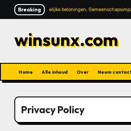
Skip
Breaking
onussen, Opmerkelijke beloningen, Gemeenschapsimpact
to
content
winsunx.com
Home
Alle inhoud
Over
Neem contact
Privacy Policy