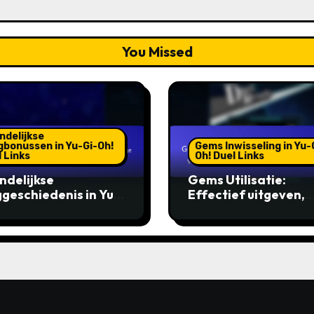
You Missed
ndelijkse
gbonussen in Yu-Gi-Oh!
Gems Inwisseling in Yu-
 Links
Oh! Duel Links
delijkse
Gems Utilisatie:
ggeschiedenis in Yu-
Effectief uitgeven,
h! Duel Links: Vorige
Prioriteren van
ssen, Opmerkelijke
behoeften,
ningen,
Maximaliseren van
eenschapsimpact
waarde