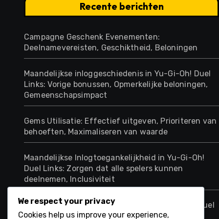
Recente berichten
Campagne Geschenk Evenementen:
Deelnamevereisten, Geschiktheid, Beloningen
Maandelijkse inloggeschiedenis in Yu-Gi-Oh! Duel
Links: Vorige bonussen, Opmerkelijke beloningen,
Gemeenschapsimpact
Gems Utilisatie: Effectief uitgeven, Prioriteren van
behoeften, Maximaliseren van waarde
Maandelijkse Inlogtoegankelijkheid in Yu-Gi-Oh!
Duel Links: Zorgen dat alle spelers kunnen
deelnemen, Inclusiviteit
We respect your privacy
Maandelijkse inlogstrategieën voor Yu-Gi-Oh! Duel
Cookies help us improve your experience,
Links: Voordelen maximaliseren, Optimale