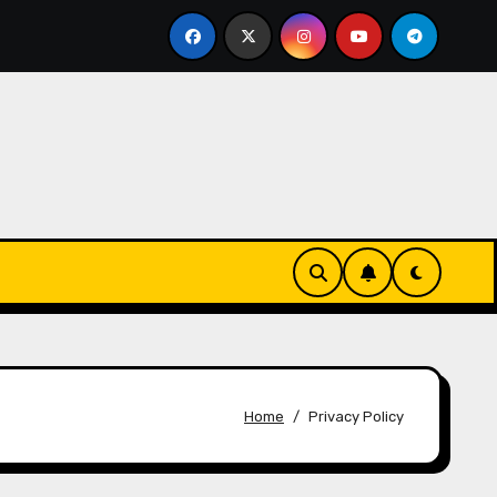
eften, Maximaliseren van waarde
Maandelijkse Inlogtoe
Home
Privacy Policy