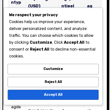
ntyp
(USD)
ntieel
ag
e
We respect your privacy
Laag
Cookies help us improve your experience,
Diam
duizenden
Consi
deliver personalized content, and analyze
traffic. You can choose which cookies to allow
ante
tot
Hoog
stent
by clicking
Customize
. Click
Accept All
to
n
tienduizende
sterk
consent or
Reject All
to decline non-essential
n
cookies.
Honderden
Gemiddel
Customize
Saffie
tot
Stijge
d tot
ren
tienduizende
nd
hoog
Reject All
n
Accept All
Honderden
Smar
tot
Gemiddel
Stabi
agde