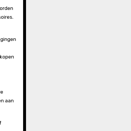
worden
oires.
agingen
nkopen
re
en aan
f