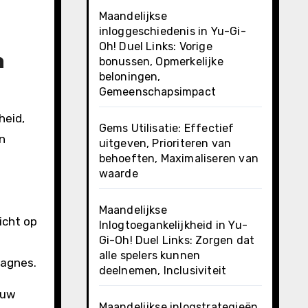
Maandelijkse
inloggeschiedenis in Yu-Gi-
Oh! Duel Links: Vorige
n
bonussen, Opmerkelijke
beloningen,
Gemeenschapsimpact
heid,
Gems Utilisatie: Effectief
n
uitgeven, Prioriteren van
behoeften, Maximaliseren van
waarde
Maandelijkse
icht op
Inlogtoegankelijkheid in Yu-
Gi-Oh! Duel Links: Zorgen dat
alle spelers kunnen
pagnes.
deelnemen, Inclusiviteit
 uw
Maandelijkse inlogstrategieën