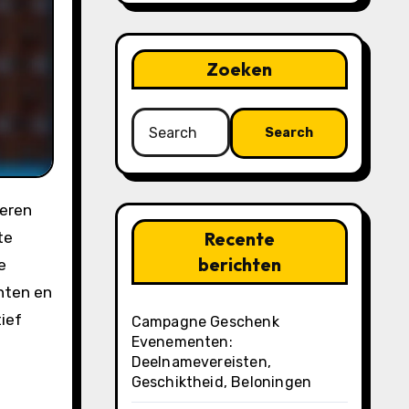
Zoeken
Search
for:
Recente
te
berichten
e
nten en
ief
Campagne Geschenk
Evenementen:
Deelnamevereisten,
Geschiktheid, Beloningen