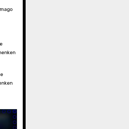
imago
le
chenken
te
henken