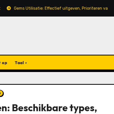
 Utilisatie: Effectief uitgeven, Prioriteren van behoeften,
 op
Taal
s
: Beschikbare types,