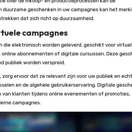
tie over de inkoop- en productieprocessen kan de
an duurzame geschenken in uw campagnes kan het merk
rekken dat zich richt op duurzaamheid.
irtuele campagnes
n die elektronisch worden geleverd, geschikt voor virtue
 online abonnementen of digitale cursussen. Deze ges
ed publiek worden verspreid.
 zorg ervoor dat ze relevant zijn voor uw publiek en ech
elen en de algehele gebruikerservaring. Digitale gesc
en van klanten tijdens online evenementen of promoties,
oderne campagnes.