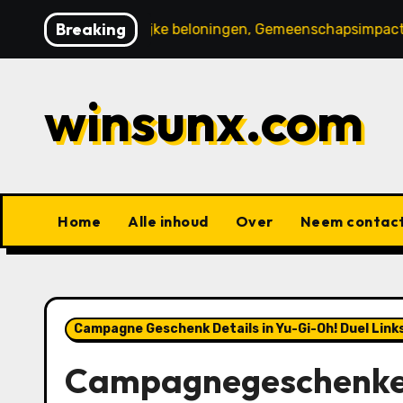
Skip
Breaking
n, Opmerkelijke beloningen, Gemeenschapsimpact
Gems
to
content
winsunx.com
Home
Alle inhoud
Over
Neem contact
Campagne Geschenk Details in Yu-Gi-Oh! Duel Link
Campagnegeschenken