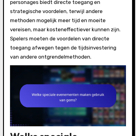
personages biedt directe toegang en
strategische voordelen, terwijl andere
methoden mogelijk meer tijd en moeite
vereisen, maar kosteneffectiever kunnen zijn.
Spelers moeten de voordelen van directe
toegang afwegen tegen de tijdsinvestering
van andere ontgrendelmethoden.