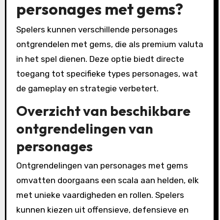
personages met gems?
Spelers kunnen verschillende personages
ontgrendelen met gems, die als premium valuta
in het spel dienen. Deze optie biedt directe
toegang tot specifieke types personages, wat
de gameplay en strategie verbetert.
Overzicht van beschikbare
ontgrendelingen van
personages
Ontgrendelingen van personages met gems
omvatten doorgaans een scala aan helden, elk
met unieke vaardigheden en rollen. Spelers
kunnen kiezen uit offensieve, defensieve en