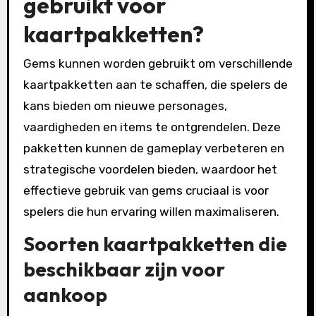
gebruikt voor
kaartpakketten?
Gems kunnen worden gebruikt om verschillende
kaartpakketten aan te schaffen, die spelers de
kans bieden om nieuwe personages,
vaardigheden en items te ontgrendelen. Deze
pakketten kunnen de gameplay verbeteren en
strategische voordelen bieden, waardoor het
effectieve gebruik van gems cruciaal is voor
spelers die hun ervaring willen maximaliseren.
Soorten kaartpakketten die
beschikbaar zijn voor
aankoop