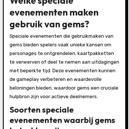
Welke speciale
evenementen maken
gebruik van gems?
Speciale evenementen die gebruikmaken van
gems bieden spelers vaak unieke kansen om
personages te ontgrendelen, kaartpakketten
te verwerven of deel te nemen aan uitdagingen
met beperkte tijd. Deze evenementen kunnen
de gameplay verbeteren en waardevolle
beloningen bieden, waardoor gems een cruciale
hulpbron zijn voor actieve deelnemers.
Soorten speciale
evenementen waarbij gems