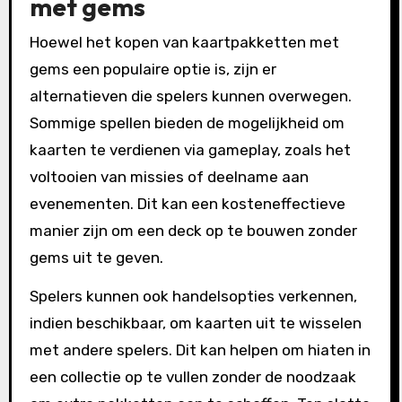
met gems
Hoewel het kopen van kaartpakketten met
gems een populaire optie is, zijn er
alternatieven die spelers kunnen overwegen.
Sommige spellen bieden de mogelijkheid om
kaarten te verdienen via gameplay, zoals het
voltooien van missies of deelname aan
evenementen. Dit kan een kosteneffectieve
manier zijn om een deck op te bouwen zonder
gems uit te geven.
Spelers kunnen ook handelsopties verkennen,
indien beschikbaar, om kaarten uit te wisselen
met andere spelers. Dit kan helpen om hiaten in
een collectie op te vullen zonder de noodzaak