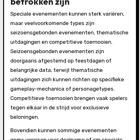
betrokken zijn
Speciale evenementen kunnen sterk variëren,
maar veelvoorkomende types zijn
seizoensgebonden evenementen, thematische
uitdagingen en competitieve toernooien.
Seizoensgebonden evenementen zijn
doorgaans afgestemd op feestdagen of
belangrijke data, terwijl thematische
uitdagingen zich kunnen richten op specifieke
gameplay-mechanica of personagetypes.
Competitieve toernooien brengen vaak spelers
tegen elkaar in de strijd voor exclusieve
beloningen.
Bovendien kunnen sommige evenementen
gems vereisen voor deelname of om speciale