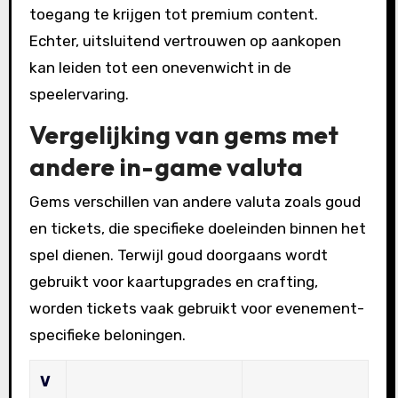
toegang te krijgen tot premium content.
Echter, uitsluitend vertrouwen op aankopen
kan leiden tot een onevenwicht in de
speelervaring.
Vergelijking van gems met
andere in-game valuta
Gems verschillen van andere valuta zoals goud
en tickets, die specifieke doeleinden binnen het
spel dienen. Terwijl goud doorgaans wordt
gebruikt voor kaartupgrades en crafting,
worden tickets vaak gebruikt voor evenement-
specifieke beloningen.
V