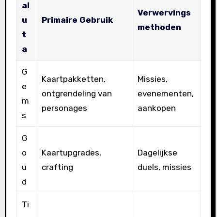
al
Verwervings
u
Primaire Gebruik
methoden
t
a
G
Kaartpakketten,
Missies,
e
ontgrendeling van
evenementen,
m
personages
aankopen
s
G
o
Kaartupgrades,
Dagelijkse
u
crafting
duels, missies
d
Ti