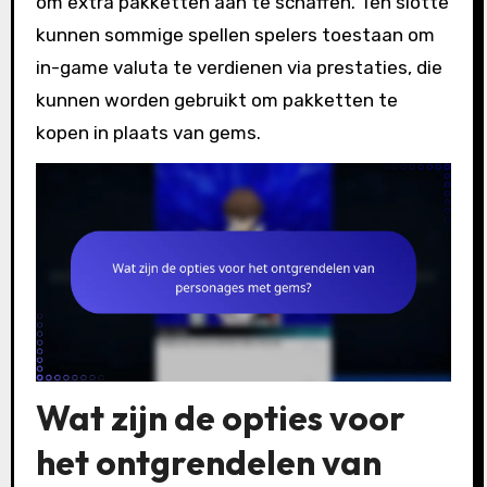
om extra pakketten aan te schaffen. Ten slotte
kunnen sommige spellen spelers toestaan om
in-game valuta te verdienen via prestaties, die
kunnen worden gebruikt om pakketten te
kopen in plaats van gems.
Wat zijn de opties voor
het ontgrendelen van