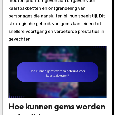
moeten prioriteit geven aan uitgaven voor
kaartpakketten en ontgrendeling van
personages die aansluiten bij hun speelstijl. Dit
strategische gebruik van gems kan leiden tot
snellere voortgang en verbeterde prestaties in
gevechten.
Hoe kunnen gems worden