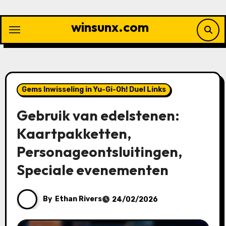
Skip
to
winsunx.com
content
Gems Inwisseling in Yu-Gi-Oh! Duel Links
Gebruik van edelstenen:
Kaartpakketten,
Personageontsluitingen,
Speciale evenementen
By
Ethan Rivers
24/02/2026