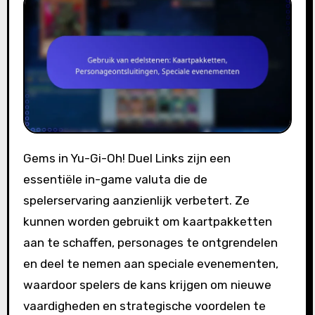
Gems in Yu-Gi-Oh! Duel Links zijn een
essentiële in-game valuta die de
spelerservaring aanzienlijk verbetert. Ze
kunnen worden gebruikt om kaartpakketten
aan te schaffen, personages te ontgrendelen
en deel te nemen aan speciale evenementen,
waardoor spelers de kans krijgen om nieuwe
vaardigheden en strategische voordelen te