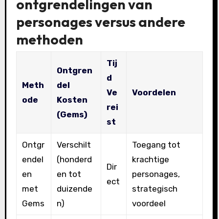
ontgrendelingen van
personages versus andere
methoden
Tij
Ontgren
d
Meth
del
Ve
Voordelen
ode
Kosten
rei
(Gems)
st
Ontgr
Verschilt
Toegang tot
endel
(honderd
krachtige
Dir
en
en tot
personages,
ect
met
duizende
strategisch
Gems
n)
voordeel