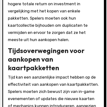
hogere totale return on investment in
vergelijking met het kopen van enkele
pakketten. Spelers moeten ook hun
kaartcollectie bijhouden om duplicaten te
vermijden en ervoor te zorgen dat ze het
meeste uit hun aankopen halen.
Tijdsoverwegingen voor
aankopen van
kaartpakketten
Tijd kan een aanzienlijke impact hebben op de
effectiviteit van aankopen van kaartpakketten.
Spelers moeten zich bewust zijn van in-game
evenementen of updates die nieuwe kaarten
of mechanics kunnen introduceren, aangezien