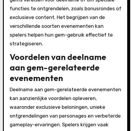
functies te ontgrendelen, zoals bonusrondes of
exclusieve content. Het begrijpen van de
verschillende soorten evenementen kan
spelers helpen hun gem-gebruik effectief te
strategiseren.
Voordelen van deelname
aan gem-gerelateerde
evenementen
Deelname aan gem-gerelateerde evenementen
kan aanzienlijke voordelen opleveren,
waaronder exclusieve beloningen, unieke
ontgrendelingen van personages en verbeterde
gameplay-ervaringen. Spelers krijgen vaak