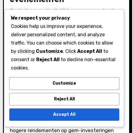
Om het gem-gebruik tijdens evenementen te
We respect your privacy
optimaliseren, moeten spelers prioriteit geven
Cookies help us improve your experience,
aan welke evenementen aansluiten bij hun
deliver personalized content, and analyze
doelen, zoals het ontgrendelen van een
traffic. You can choose which cookies to allow
gewenst personage of het verwerven van
by clicking
Customize
. Click
Accept All
to
specifieke kaartpakketten. Het stellen van een
consent or
Reject All
to decline non-essential
budget voor gem-uitgaven kan overbesteding
cookies.
voorkomen en ervoor zorgen dat middelen
verstandig worden toegewezen.
Customize
Bovendien moeten spelers hun gem-gebruik en
Reject All
beloningen bijhouden om de meest
kosteneffectieve evenementen te
Accept All
identificeren. Deelname aan evenementen die
hogere rendementen op gem-investeringen