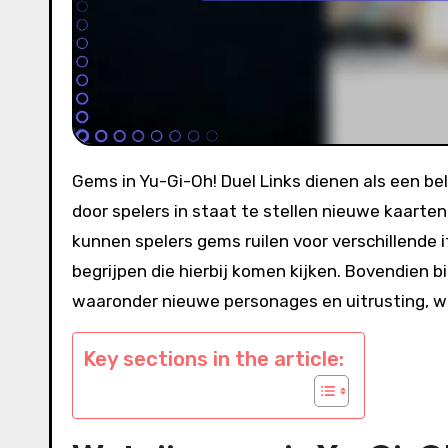
Gems in Yu-Gi-Oh! Duel Links dienen als een belangrijke premium valuta die de algehele spelervaring verbetert
door spelers in staat te stellen nieuwe kaarte
kunnen spelers gems ruilen voor verschillende i
begrijpen die hierbij komen kijken. Bovendien
waaronder nieuwe personages en uitrusting, wat
Key sections in the article: