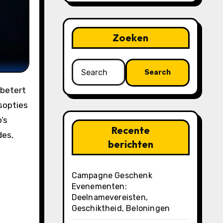
Zoeken
Search
for:
sopties
’s
Recente
des,
berichten
Campagne Geschenk
Evenementen:
Deelnamevereisten,
Geschiktheid, Beloningen