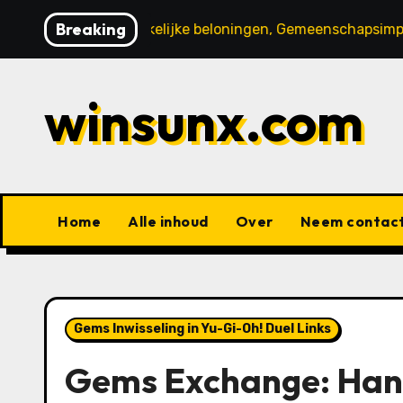
Skip
Breaking
bonussen, Opmerkelijke beloningen, Gemeenschapsimpact
to
content
winsunx.com
Home
Alle inhoud
Over
Neem contact
Gems Inwisseling in Yu-Gi-Oh! Duel Links
Gems Exchange: Hand