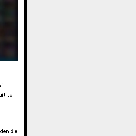
of
uit te
den die