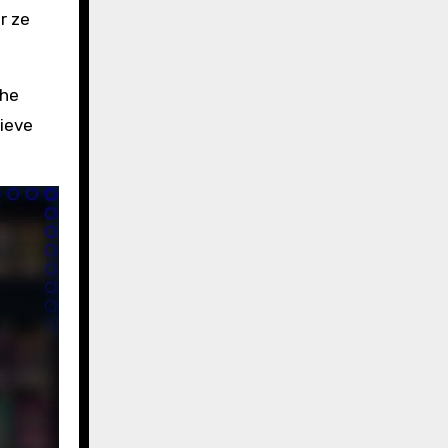
r ze
che
ieve