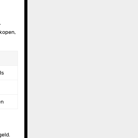
.
nkopen,
ls
en
eld.