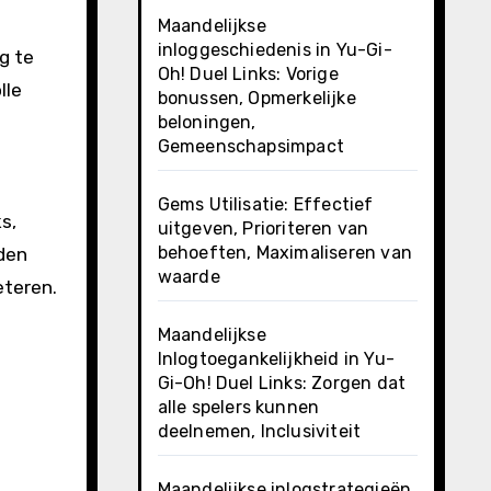
Maandelijkse
inloggeschiedenis in Yu-Gi-
g te
Oh! Duel Links: Vorige
lle
bonussen, Opmerkelijke
beloningen,
Gemeenschapsimpact
Gems Utilisatie: Effectief
s,
uitgeven, Prioriteren van
behoeften, Maximaliseren van
den
waarde
eteren.
Maandelijkse
Inlogtoegankelijkheid in Yu-
Gi-Oh! Duel Links: Zorgen dat
alle spelers kunnen
deelnemen, Inclusiviteit
Maandelijkse inlogstrategieën