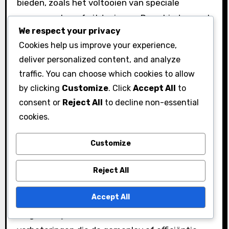
bieden, zoals het voltooien van speciale
evenementen of uitdagingen. Deze bieden vaak
We respect your privacy
de beste kansen om snel edelstenen te
Cookies help us improve your experience,
accumuleren.
deliver personalized content, and analyze
Overweeg gebruik te maken van
traffic. You can choose which cookies to allow
loyaliteitsprogramma’s of bonussen die je
by clicking
Customize
. Click
Accept All
to
edelsteneninkomsten vermenigvuldigen.
consent or
Reject All
to decline non-essential
Sommige platforms bieden bijvoorbeeld
cookies.
dubbele beloningen tijdens promotieperiodes,
Customize
waardoor je je edelstenenvoorraad aanzienlijk
kunt vergroten met minimale inspanning.
Reject All
Bovendien, geef prioriteit aan het uitgeven van
Accept All
edelstenen aan items of upgrades die
langetermijnvoordelen bieden. Investeren in